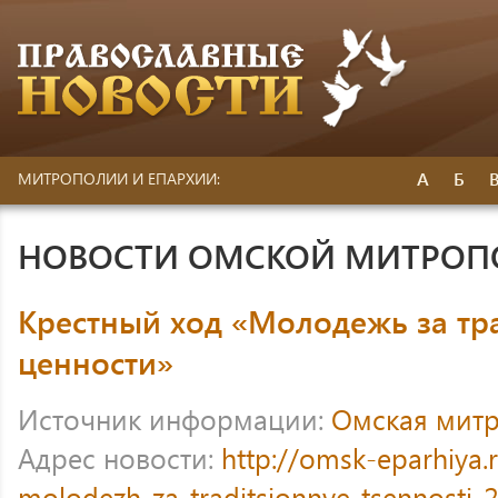
А
Б
МИТРОПОЛИИ И ЕПАРХИИ:
НОВОСТИ ОМСКОЙ МИТРО
Крестный ход «Молодежь за т
ценности»
Источник информации:
Омская мит
Адрес новости:
http://omsk-eparhiya.
molodezh-za-traditsionnye-tsennosti-2