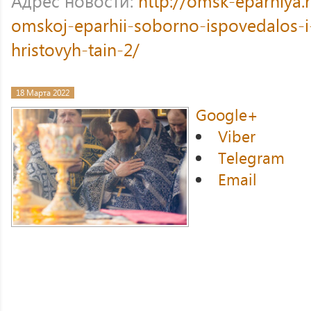
Адрес новости:
http://omsk-eparhiya
omskoj-eparhii-soborno-ispovedalos-i-
hristovyh-tain-2/
18 Марта 2022
Google+
Viber
Telegram
Email