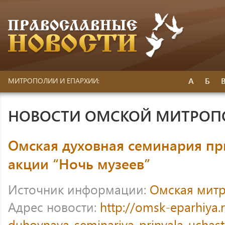
А
Б
МИТРОПОЛИИ И ЕПАРХИИ:
НОВОСТИ ОМСКОЙ МИТРО
Омская духовная семинария пр
акции “Ночь музеев”
Источник информации:
Омская мит
Адрес новости:
http://omsk-eparhiya
duhovnaya-seminariya-prinyala-uchast