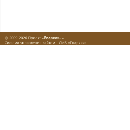
© 2009-2026 Проект
«Епархия»»
Система управления сайтом -
CMS «Епархия»