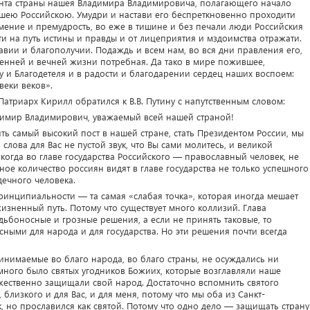
нта страны нашея Владимира Владимировича, полагающего начало
ею Российскою. Умудри и настави его беспреткновенно проходити
мение и премудрость, во еже в тишине и без печали люди Российския
и на путь истины и правды и от лицеприятия и мздоимства отражати.
ии и благополучии. Подаждь и всем нам, во вся дни правления его,
менней и вечней жизни потребная. Да тако в мире пожившее,
у и Благодетеля и в радости и благодарении сердец наших воспоем:
веки веков».
триарх Кирилл обратился к В.В. Путину с напутственным словом:
димир Владимирович, уважаемый всей нашей страной!
ять самый высокий пост в нашей стране, стать Президентом России, мы
 слова для Вас не пустой звук, что Вы сами молитесь, и великой
огда во главе государства Российского — православный человек, не
ое количество россиян видят в главе государства не только успешного
дечного человека.
принципиальности — та самая «слабая точка», которая иногда мешает
изненный путь. Потому что существует много коллизий. Глава
дьбоносные и грозные решения, а если не принять таковые, то
сными для народа и для государства. Но эти решения почти всегда
инимаемые во благо народа, во благо страны, не осуждались ни
много было святых угодников Божиих, которые возглавляли наше
жественно защищали свой народ. Достаточно вспомнить святого
близкого и для Вас, и для меня, потому что мы оба из Санкт-
к, но прославился как святой. Потому что одно дело — защищать страну