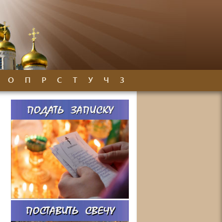
О
П
Р
С
Т
У
Ч
З