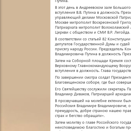
Путина.
В этот день в Андреевском зале Большог
вступления В.В. Путина в должность Пре
управляющий делами Московской Патриар
Москве митрополит Воскресенский Григо
Патриархата митрополит Волоколамский 
Церкви с обществом и СМИ В.Р. Легойда.
В соответствии со статьей 82 Конституци
депутатов Государственной Думы и судей
присягу народу России. Председатель Ко
Владимировича Путина в должность През
Затем на Соборной площади Кремля сост
Верховному Главнокомандующему Вооруж
вступления в должность. Глава государст
По завершении смотра солдат Президентс
Благовещенском соборе, где был соверш
Его Святейшеству сослужили секретарь П
Владимир Диваков, Патриарший архидиак
В прозвучавшей на молебне ектении бы
Российския Владимире Владимировиче, о 
премудрость, добре страною нашею прави
страх и бегство обращати».
Затем молитву о главе Российского госу
неисповедимою благостию и богатым пр