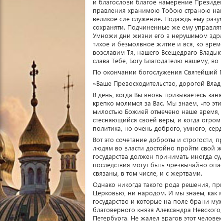
и благослови благое намерение Президе
правления хранимою Тобою страною наш
великое сие служение. Подаждь ему разу
сохраняти. Подчиненные же ему управлят
Умножи дни жизни его в нерушимом здрав
тихое и безмолвное житие и вся, ко вре
возславим Тя, нашего Всещедраго Владык
слава Тебе, Богу Благодателю нашему, во 
По окончании богослужения Святейший Па
«Ваше Превосходительство, дорогой Вла
В день, когда Вы вновь призываетесь зан
крепко молимся за Вас. Мы знаем, что эти
милостью Божией отмечено наше время, к
стесняющийся своей веры, и когда огромн
политика, но очень доброго, умного, сер
Вот это сочетание доброты и строгости, 
людям во власти достойно пройти свой ж
государства должен принимать иногда су
последствия могут быть чрезвычайно опа
связаны, в том числе, и с жертвами.
Однако никогда такого рода решения, пр
Церковью, ни народом. И мы знаем, как 
государство и которые на поле брани му
благоверного князя Александра Невского, 
Петербурга. Не жалел врагов этот челове