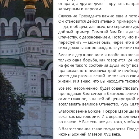
от врага, а другое дело — крушить напр
карьерным интересам.
Служение Президента важно еще и потому, 
Он становится действительно примером 
— да, в общем, для всех, кто серьезно ду
добрый пример. Помогай Вам Бог и дальш
Отечеству, с дерзновением. Потому что и
переступить — может быть, через что в 
сила должны сопровождать служение главы
Вместе с дерзновением я особенно желаю
только одна борьба, как говорится, 24 ча
на фоне такого состояния души могут во
православного человека крайне необходи
место для размышлений не только о свои
жизни. И я знаю, что Вы находите таковое
Все это, несомненно, будет содействоват
преподавая Вам сегодня благословение н
самое главное, в нашей общенародной м
возглавлять великое Отечество, Русь Св
Благословение Божие, Покров Царицы Не
века, как мы говорим. И с дерзновением 
во власти. У Вас есть все для того, чтоб
В благословение главе государства Пред
иконы Божией Матери XVII века.