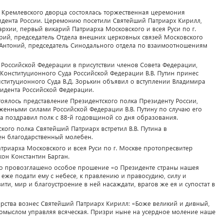
о Кремлевского дворца состоялась торжественная церемония
зидента России. Церемонию посетили Святейший Патриарх Кирилл,
хии, первый викарий Патриарха Московского и всея Руси по г.
рий, председатель Отдела внешних церковных связей Московского
Антоний, председатель Синодального отдела по взаимоотношениям
и Российской Федерации в присутствии членов Совета Федерации,
 Конституционного Суда Российской Федерации В.В. Путин принес
нституционного Суда В.Д. Зорькин объявил о вступлении Владимира
идента Российской Федерации.
оялось представление Президентского полка Президенту России,
енными силами Российской Федерации В.В. Путину по случаю его
ва поздравил полк с 88-й годовщиной со дня образования.
кого полка Святейший Патриарх встретил В.В. Путина в
ен благодарственный молебен.
атриарха Московского и всея Руси по г. Москве протопресвитер
он Константин Барган.
ло провозглашено особое прошение «о Президенте страны нашея
еже подати ему с небесе, к правлению и правосудию, силу и
ти, мир и благоустроение в ней насаждати, врагов же ея и супостат в
дарства вознес Святейший Патриарх Кирилл: «Боже великий и дивный,
омыслом управляя всяческая. Призри ныне на усердное моление наше