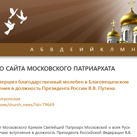
А
Б
В
Д
Е
И
Й
К
Л
М
Н
 САЙТА МОСКОВСКОГО ПАТРИАРХАТА
овершил благодарственный молебен в Благовещенском
ния в должность Президента России В.В. Путина
митрополия
newses/church_news/?id=79669
ре Московского Кремля Святейший Патриарх Московский и всея Руси
чаю вступления в должность Президента Российской Федерации В.В.