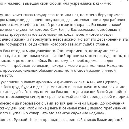
аво и налево, вымещая свои фобии или устремляясь к каким-то
что, хочет глава государства того или нет, но с него берут пример.
для молодежи, для военнослужащих, для интеллигенции, для рабочих
мает о самом себе и о своей роли в жизни страны. Вы являете такой
е нести служение, которое Сам Бог на Вас возложил, с любовью к
ногда требуется такое дерзновение, когда через многое следует
обычной жизни и переступить невозможно. Но вот это дерзновение, эта
 государства, от действий которого зависит судьба страны.
 Вам сегодня мира душевного. Это непременно, потому что если
са в сутки, то не только человеческий организм может не выдержать, но
зникать и роковые ошибки. Вот почему так необходимо — а для
мо — пребывая во власти, находить место и для молитвы. Находить
х профессиональных обязанностях, но и о своей жизни, личной
 место.
ь укреплению Ваших духовных и физических сил. А мы как Церковь,
а Ваш труд, будем и дальше молиться в наших личных молитвах и, что
олитве, дабы Господь помогал Вам во вся дни жизни Вашей достойно
ятую, проходящую сегодня через не самый легкий период своей истории.
бесной да пребывают с Вами во вся дни жизни Вашей, до скончания
скажу: дай Бог, чтобы конец века и означал конец Вашего пребывания
ы долго и успешно совершать это великое служение Родине».
стоятель Русской Церкви преподнес старинный список Владимирской