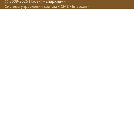
© 2009-2026 Проект
«Епархия»»
Система управления сайтом -
CMS «Епархия»