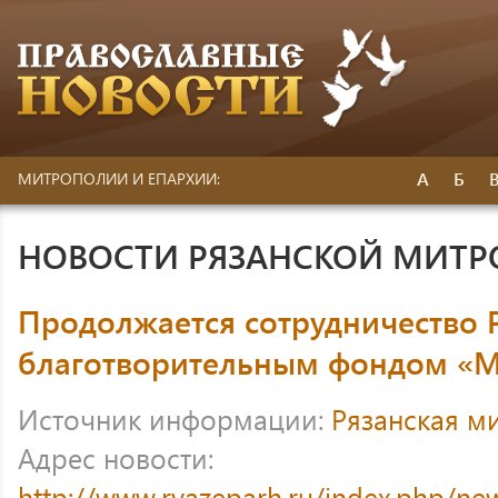
А
Б
МИТРОПОЛИИ И ЕПАРХИИ:
НОВОСТИ РЯЗАНСКОЙ МИТ
Продолжается сотрудничество Р
благотворительным фондом «М
Источник информации:
Рязанская м
Адрес новости:
http://www.ryazeparh.ru/index.php/ne