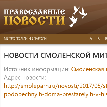
А
Б
МИТРОПОЛИИ И ЕПАРХИИ:
НОВОСТИ СМОЛЕНСКОЙ МИ
Источник информации:
Смоленская
Адрес новости:
http://smoleparh.ru/novosti/2017/05/st
podopechnyih-doma-prestarelyih-v-hi