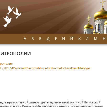
А
Б
В
Д
Е
И
Й
К
Л
М
Н
МИТРОПОЛИИ
трополия
i/2017/05/v-velizhe-proshli-vii-kirillo-mefodievskie-chteniya/
федре православной литературы в музыкальной гостиной Велижской
тско-юношеские Кирилло-Мефодиевские чтения, посвященные памяти