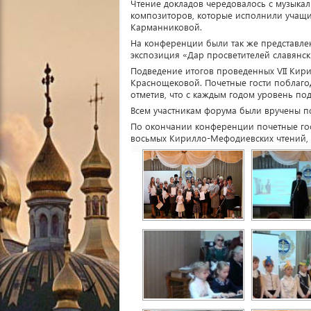
Чтение докладов чередовалось с музыка
композиторов, которые исполнили учащие
Карманниковой.
На конференции были так же представлен
экспозиция «Дар просветителей славянск
Подведение итогов проведенных VII Кири
Краснощековой. Почетные гости поблагод
отметив, что с каждым годом уровень под
Всем участникам форума были вручены п
По окончании конференции почетные гос
восьмых Кирилло-Мефодиевских чтений, ко