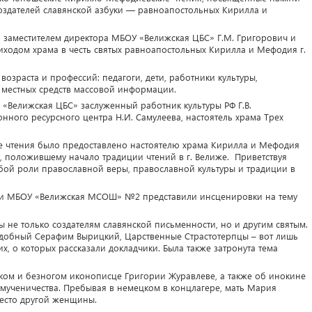
создателей славянской азбуки — равноапостольных Кирилла и
 заместителем директора МБОУ «Велижская ЦБС» Г.М. Григорович и
иходом храма в честь святых равноапостольных Кирилла и Мефодия г.
возраста и профессий: педагоги, дети, работники культуры,
 местных средств массовой информации.
«Велижская ЦБС» заслуженный работник культуры РФ Г.В.
нного ресурсного центра Н.И. Самулеева, настоятель храма Трех
е чтения было предоставлено настоятелю храма Кирилла и Мефодия
, положившему начало традиции чтений в г. Велиже. Приветствуя
бой роли православной веры, православной культуры и традиции в
 МБОУ «Велижская МСОШ» №2 представили инсценировки на тему
не только создателям славянской письменности, но и другим святым.
добный Серафим Вырицкий, Царственные Страстотерпцы – вот лишь
, о которых рассказали докладчики. Была также затронута тема
уком и безногом иконописце Григории Журавлеве, а также об инокине
ученичества. Пребывая в немецком в концлагере, мать Мария
есто другой женщины.