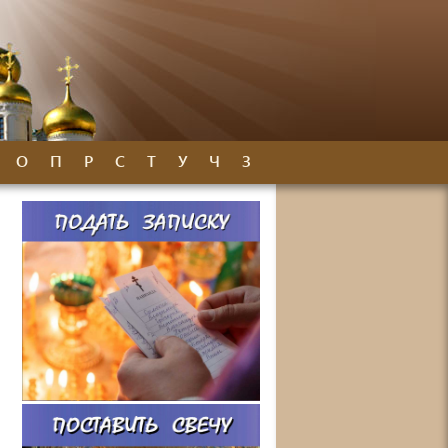
О
П
Р
С
Т
У
Ч
З