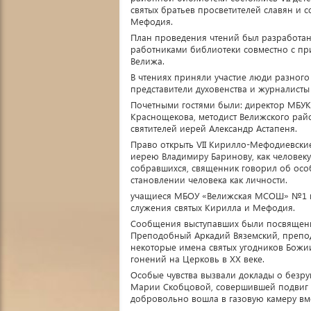
святых братьев просветителей славян и 
Мефодия.
План проведения чтений был разработан
работниками библиотеки совместно с пр
Велижа.
В чтениях приняли участие люди разного 
представители духовенства и журналисты
Почетными гостями были: директор МБУК 
Краснощекова, методист Велижского райо
святителей иерей Александр Астапеня.
Право открыть VII Кирилло-Мефодиевски
иерею Владимиру Баринову, как человеку
собравшихся, священник говорил об осо
становлении человека как личности.
учащиеся МБОУ «Велижская МСОШ» №1 и
служения святых Кирилла и Мефодия.
Сообщения выступавших были посвящены 
Преподобный Аркадий Вяземский, препо
некоторые имена святых угодников Божиих
гонений на Церковь в ХХ веке.
Особые чувства вызвали доклады о безр
Марии Скобцовой, совершившей подвиг м
добровольно вошла в газовую камеру вм