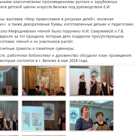
льными классическими произведениями русских и зарубежных
ся детской школы искусств Велижа под руководством Е.И.
ы: выставка «Мир православия в рисунках детей», книжная
их», а также декоративные буквы, изготовленные детьми и педагогами.
лло-Мефодиевских чтений было поручено Н.И. Самулеевой и Г.В.
арили за тот праздник, которые дети подарили присутствующим,
готовки чтений и их участников растет.
очетные грамоты и памятные сувениры.
ти, работники библиотеки и духовенство обсудили план проведения
торые состоятся в г. Велиже в мае 2018 года.