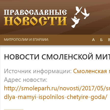
А
Б
МИТРОПОЛИИ И ЕПАРХИИ:
НОВОСТИ СМОЛЕНСКОЙ МИ
Источник информации:
Смоленская
Адрес новости:
http://smoleparh.ru/novosti/2017/0
dlya-mamyi-ispolnilos-chetyire-goda/