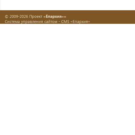
© 2009-2026 Проект
«Епархия»»
Система управления сайтом -
CMS «Епархия»