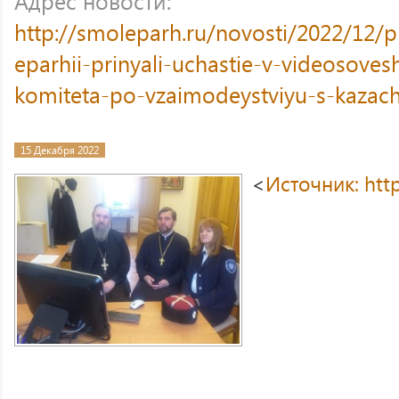
Адрес новости:
http://smoleparh.ru/novosti/2022/12/p
eparhii-prinyali-uchastie-v-videosove
komiteta-po-vzaimodeystviyu-s-kazac
15 Декабря 2022
<
Источник: http