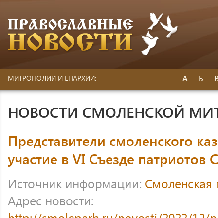
А
Б
МИТРОПОЛИИ И ЕПАРХИИ:
НОВОСТИ СМОЛЕНСКОЙ МИ
Представители смоленского ка
участие в VI Съезде патриото
Источник информации:
Смоленская
Адрес новости:
http://smoleparh.ru/novosti/2022/12/pr