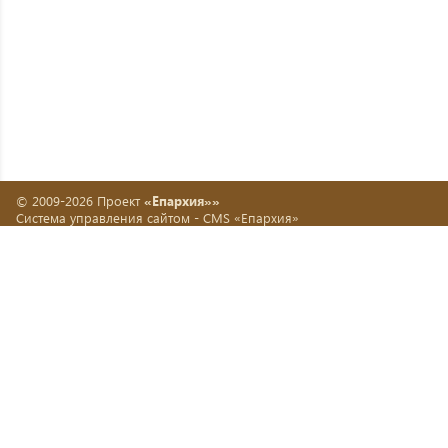
© 2009-2026 Проект
«Епархия»»
Система управления сайтом -
CMS «Епархия»