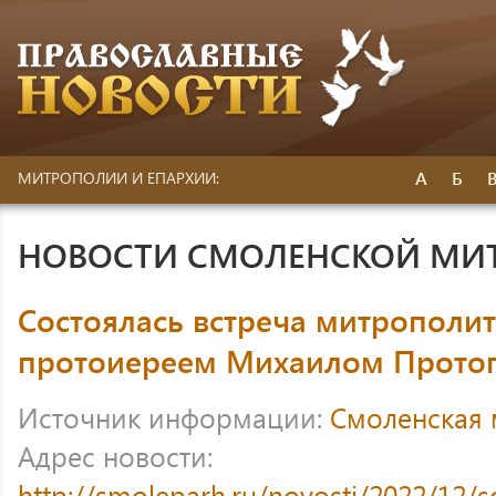
А
Б
МИТРОПОЛИИ И ЕПАРХИИ:
НОВОСТИ СМОЛЕНСКОЙ МИ
Состоялась встреча митрополит
протоиереем Михаилом Прото
Источник информации:
Смоленская
Адрес новости:
http://smoleparh.ru/novosti/2022/12/s