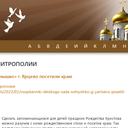
А
Б
В
Д
Е
И
Й
К
Л
М
Н
МИТРОПОЛИИ
лнышко» г. Ярцево посетили храм
трополия
ti/2023/01/vospitanniki-detskogo-sada-solnyishko-g-yartsevo-posetili-
Сделать запоминающимся для детей праздник Рождества Христова
можно разучив с ними рождественские стихи и посетив храм. Так
поступили сотрудники группы компенсирующей направленности