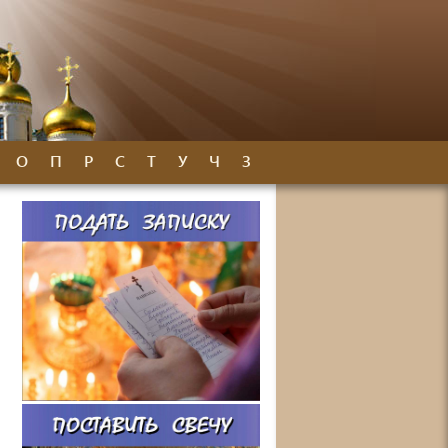
О
П
Р
С
Т
У
Ч
З