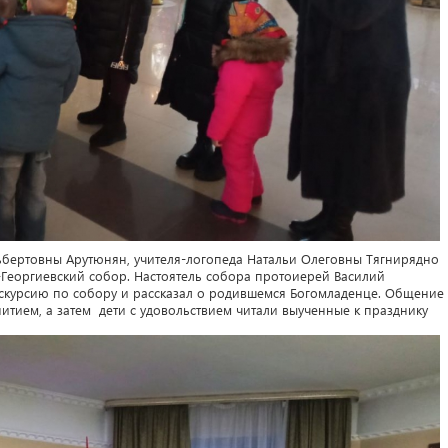
бертовны Арутюнян, учителя-логопеда Натальи Олеговны Тягнирядно
-Георгиевский собор. Настоятель собора протоиерей Василий
скурсию по собору и рассказал о родившемся Богомладенце. Общение
итием, а затем дети с удовольствием читали выученные к празднику