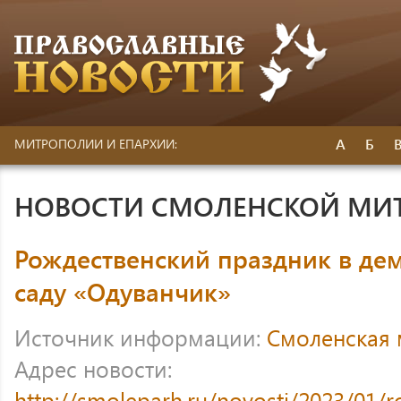
А
Б
МИТРОПОЛИИ И ЕПАРХИИ:
НОВОСТИ СМОЛЕНСКОЙ МИ
Рождественский праздник в де
саду «Одуванчик»
Источник информации:
Смоленская
Адрес новости:
http://smoleparh.ru/novosti/2023/01/r