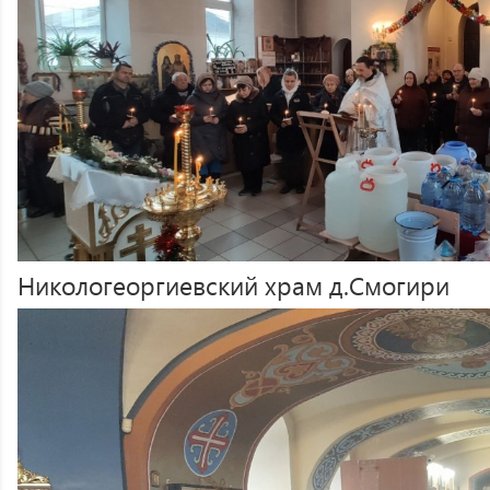
Никологеоргиевский храм д.Смогири