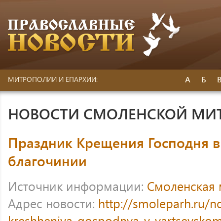
А
Б
МИТРОПОЛИИ И ЕПАРХИИ:
НОВОСТИ СМОЛЕНСКОЙ МИ
Праздник Крещения Господня в
благочинии
Источник информации:
Смоленская
Адрес новости:
http://smoleparh.ru/n
kreshheniya-gospodnya-v-yartsevskom