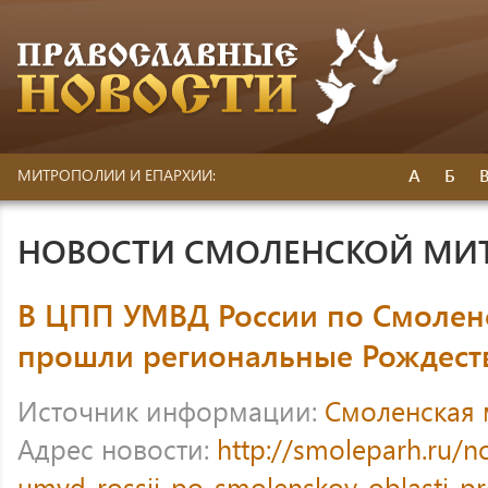
А
Б
МИТРОПОЛИИ И ЕПАРХИИ:
НОВОСТИ СМОЛЕНСКОЙ МИ
В ЦПП УМВД России по Смолен
прошли региональные Рождест
Источник информации:
Смоленская
Адрес новости:
http://smoleparh.ru/n
umvd-rossii-po-smolenskoy-oblasti-pro