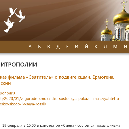
А
Б
В
Д
Е
И
Й
К
Л
М
Н
МИТРОПОЛИИ
каз фильма «Святитель» о подвиге сщмч. Ермогена,
оссии
трополия
sti/2023/01/v-gorode-smolenske-sostoitsya-pokaz-filma-svyatitel-o-
kovskogo-i-vseya-rossii/
19 февраля в 15.00 в кинотеатре «Смена» состоится показ фильма