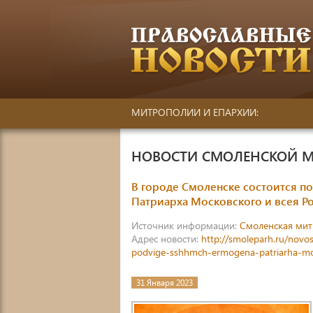
МИТРОПОЛИИ И ЕПАРХИИ:
НОВОСТИ СМОЛЕНСКОЙ 
В городе Смоленске состоится по
Патриарха Московского и всея Р
Источник информации:
Смоленская ми
Адрес новости:
http://smoleparh.ru/novo
podvige-sshhmch-ermogena-patriarha-mos
31 Января 2023