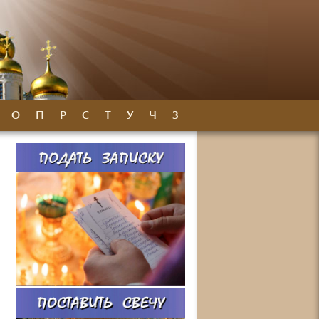
О
П
Р
С
Т
У
Ч
З