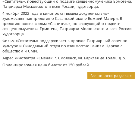
«Святитель», повествующий о подвиге священномученика Ермогена,
Патриарха Московского и всея России, чудотворца.
4 ноября 2022 года в кинопрокат вышла документально-
художественная трилогия о Казанской иконе Божией Матери. В
трилогию вошел фильм «Святитель», повествующий о подвиге
священномученика Ермогена, Патриарха Московского и всея России,
чудотворца.
Фильм «Святитель» поддерживает в прокате Патриарший совет по
культуре и Синодальный отдел по взаимоотношениям Церкви с
обществом и СМИ.
Адрес кинотеатра «Смена»: г. Смоленск, ул. Барклая де Толли, д. 5.
Ориентировочная цена билета: от 150 рублей.
Все новости раздела »