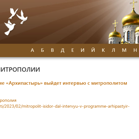
А
Б
В
Д
Е
И
Й
К
Л
М
Н
МИТРОПОЛИИ
мме «Архипастырь» выйдет интервью с митрополитом
трополия
ti/2023/02/mitropolit-isidor-dal-intervyu-v-programme-arhipastyir-