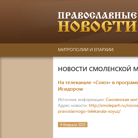
МИТРОПОЛИИ И ЕПАРХИИ:
НОВОСТИ СМОЛЕНСКОЙ 
На телеканале «Союз» в програ
Исидором
Источник информации:
Смоленская ми
Адрес новости:
http://smoleparh.ru/novos
pravoslavnogo-telekanala-soyuz/
9 Февраля 2023