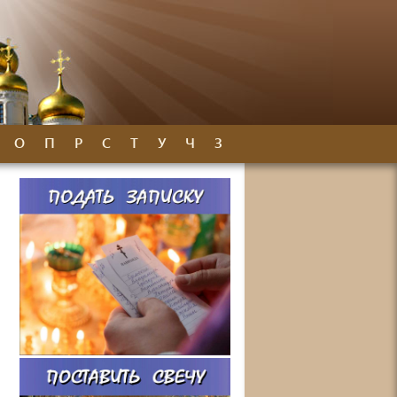
О
П
Р
С
Т
У
Ч
З