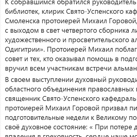
К собравшимся обратился руководител
библиотек, клирик Свято-Успенского каф
Смоленска протоиерей Михаил Горовой,
с выходом в свет четвертого сборника л
художественного и просветительского а
Одигитрии». Протоиерей Михаил побла
совет и тех, кто оказывал помощь в подг
вручил всем участникам встречи альман
В своем выступлении духовный руковод
областного объединения православных 
священник Свято-Успенского кафедраль
протоиерей Михаил Горовой призвал пи
подготовительные недели к Великому по
своё духовное состояние: « При потере 
впадения в греховность, сердце наше мо