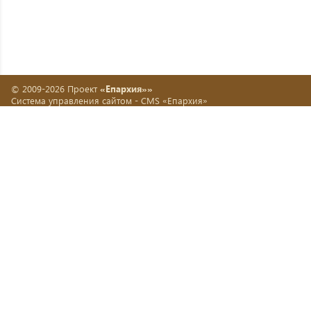
© 2009-2026 Проект
«Епархия»»
Система управления сайтом -
CMS «Епархия»