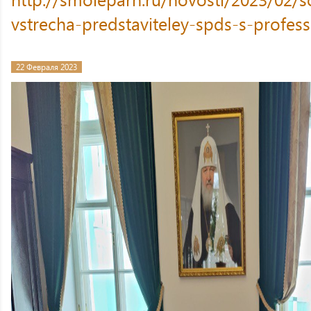
vstrecha-predstaviteley-spds-s-profe
22 Февраля 2023