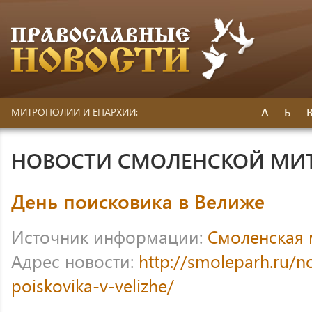
А
Б
МИТРОПОЛИИ И ЕПАРХИИ:
НОВОСТИ СМОЛЕНСКОЙ МИ
День поисковика в Велиже
Источник информации:
Смоленская
Адрес новости:
http://smoleparh.ru/n
poiskovika-v-velizhe/