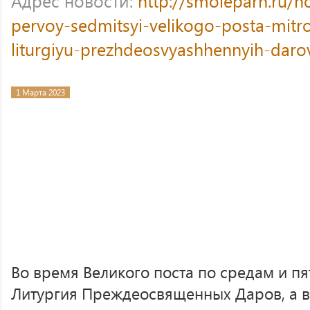
Адрес новости:
http://smoleparh.ru/n
pervoy-sedmitsyi-velikogo-posta-mitrop
liturgiyu-prezhdeosvyashhennyih-daro
1 Марта 2023
Во время Великого поста по средам и п
Литургия Преждеосвященных Даров, а в