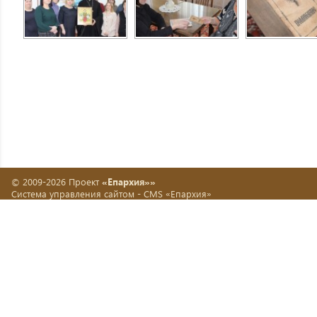
© 2009-2026 Проект
«Епархия»»
Система управления сайтом -
CMS «Епархия»