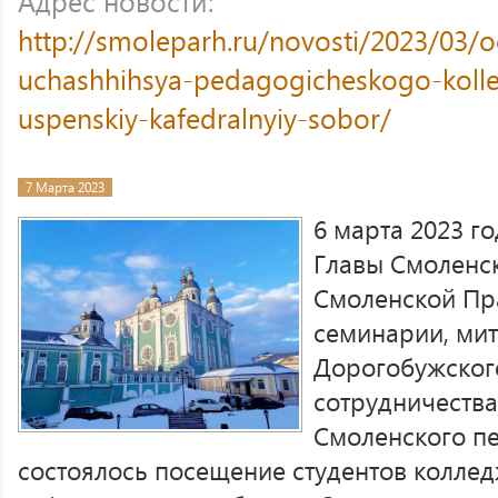
Адрес новости:
http://smoleparh.ru/novosti/2023/03/
uchashhihsya-pedagogicheskogo-kolle
uspenskiy-kafedralnyiy-sobor/
7 Марта 2023
6 марта 2023 г
Главы Смоленс
Смоленской Пр
семинарии, ми
Дорогобужског
сотрудничеств
Смоленского п
состоялось посещение студентов коллед