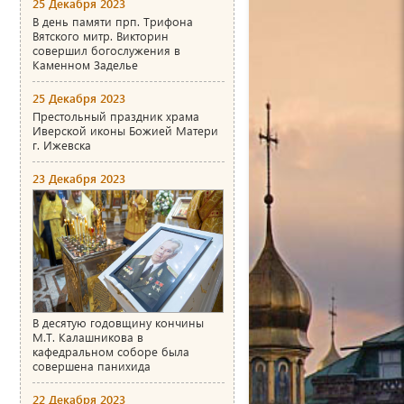
25 Декабря 2023
В день памяти прп. Трифона
Вятского митр. Викторин
совершил богослужения в
Каменном Заделье
25 Декабря 2023
Престольный праздник храма
Иверской иконы Божией Матери
г. Ижевска
23 Декабря 2023
В десятую годовщину кончины
М.Т. Калашникова в
кафедральном соборе была
совершена панихида
22 Декабря 2023