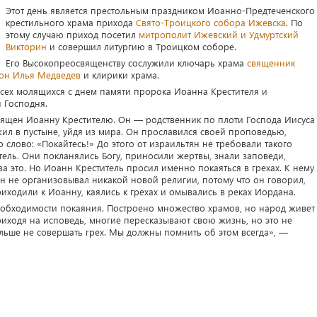
Этот день является престольным праздником Иоанно-Предтеченского
крестильного храма прихода
Свято-Троицкого собора
Ижевска
. По
этому случаю приход посетил
митрополит Ижевский и Удмуртский
Викторин
и совершил литургию в Троицком соборе.
Его Высокопреосвященству сослужили ключарь храма
священник
он Илья Медведев
и клирики храма.
всех молящихся с днем памяти пророка Иоанна Крестителя и
 Господня.
священ Иоанну Крестителю. Он — родственник по плоти Господа Иисуса
жил в пустыне, уйдя из мира. Он прославился своей проповедью,
 слово: «Покайтесь!» До этого от израильтян не требовали такого
тель. Они покланялись Богу, приносили жертвы, знали заповеди,
а это. Но Иоанн Креститель просил именно покаяться в грехах. К нему
он не организовывал никакой новой религии, потому что он говорил,
иходили к Иоанну, каялись к грехах и омывались в реках Иордана.
необходимости покаяния. Построено множество храмов, но народ живет
приходя на исповедь, многие пересказывают свою жизнь, но это не
льше не совершать грех. Мы должны помнить об этом всегда», —