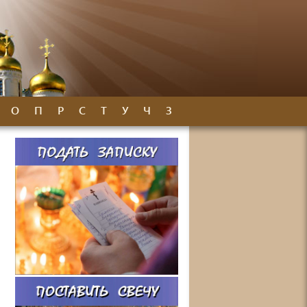
О
П
Р
С
Т
У
Ч
З