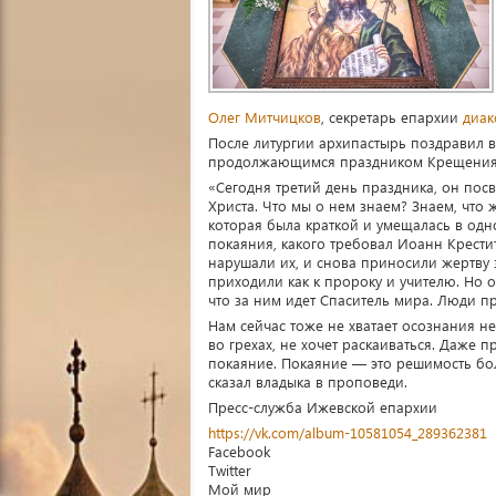
Олег Митчицков
, секретарь епархии
диак
После литургии архипастырь поздравил 
продолжающимся праздником Крещения
«Сегодня третий день праздника, он по
Христа. Что мы о нем знаем? Знаем, что 
которая была краткой и умещалась в одно
покаяния, какого требовал Иоанн Крести
нарушали их, и снова приносили жертву з
приходили как к пророку и учителю. Но 
что за ним идет Спаситель мира. Люди пр
Нам сейчас тоже не хватает осознания 
во грехах, не хочет раскаиваться. Даже 
покаяние. Покаяние — это решимость бо
сказал владыка в проповеди.
Пресс-служба Ижевской епархии
https://vk.com/album-10581054_289362381
Facebook
Twitter
Мой мир