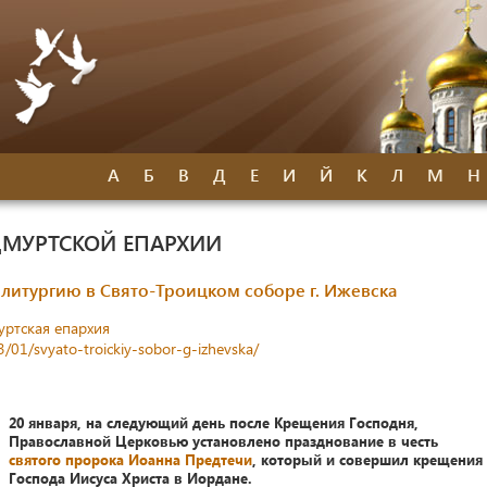
А
Б
В
Д
Е
И
Й
К
Л
М
Н
ДМУРТСКОЙ ЕПАРХИИ
литургию в Свято-Троицком соборе г. Ижевска
уртская епархия
3/01/svyato-troickiy-sobor-g-izhevska/
20 января, на следующий день после Крещения Господня,
Православной Церковью установлено празднование в честь
святого пророка Иоанна Предтечи
, который и совершил крещения
Господа Иисуса Христа в Иордане.