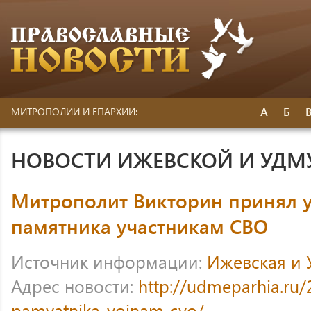
А
Б
МИТРОПОЛИИ И ЕПАРХИИ:
НОВОСТИ ИЖЕВСКОЙ И УДМ
Митрополит Викторин принял у
памятника участникам СВО
Источник информации:
Ижевская и 
Адрес новости:
http://udmeparhia.ru/
pamyatnika-voinam-svo/