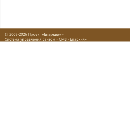
© 2009-2026 Проект
«Епархия»»
Система управления сайтом -
CMS «Епархия»