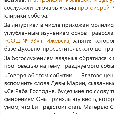
сослужили ключарь храма
протоиерей 
клирики собора.
За литургией в числе прихожан молилис
углубленным изучением основ правосл
«СОШ № 93» г. Ижевска
, занятия которо
базе Духовно-просветительского центра
За богослужением владыка обратился к
проповедью на тему празднуемого собы
«Говоря об этом событии — Благовещен
вспомнить слова Девы Марии, сказанны
«Се Раба Господня, будет мне по слову т
смирением Она приняла эту весть, кот
умом, что Ей предстоит стать Матерью 