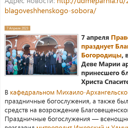
Адрес новости:
http://udmeparhia.ru/
blagoveshhenskogo-sobora/
7 Апреля 2023
7 апреля
Прав
празднует Бл
Богородицы
,
Деве Марии ар
принесшего бл
Христа Спасит
В
кафедральном Михаило-Архангельско
праздничные богослужения, а также бы
средств на возрождение Благовещенского
Праздничные богослужения — всенощно
возглавил
митрополит Ижевский и Удму