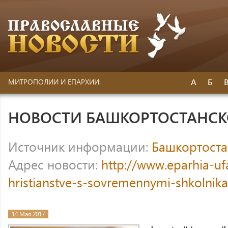
А
Б
МИТРОПОЛИИ И ЕПАРХИИ:
НОВОСТИ БАШКОРТОСТАНС
Источник информации:
Башкортоста
Адрес новости:
http://www.eparhia-uf
hristianstve-s-sovremennymi-shkolnik
14 Мая 2017