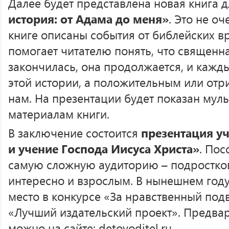
Далее будет представлена новая книга 
история: от Адама до меня»
. Это не о
книге описаны события от библейских в
помогает читателю понять, что священн
закончилась, она продолжается, и кажды
этой истории, а положительным или отр
нам. На презентации будет показан мул
материалам книги.
В заключение состоится
презентация у
и учение Господа Иисуса Христа»
. Пос
самую сложную аудиторию – подростков
интересно и взрослым. В нынешнем году
место в конкурсе «За нравственный под
«Лучший издательский проект». Предвар
можно на сайте: detovoditel.ru