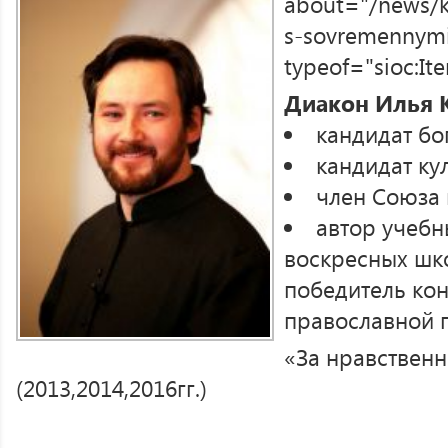
about="/news/ka
s-sovremennymi
typeof="sioc:I
Диакон Илья 
кандидат бо
кандидат ку
член Союза
автор учебн
воскресных шк
победитель кон
православной 
«За нравственн
(2013,2014,2016гг.)