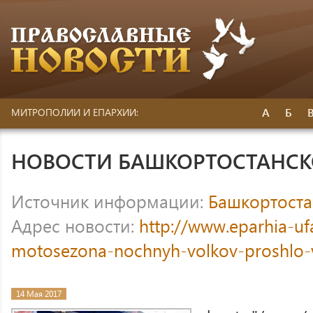
А
Б
МИТРОПОЛИИ И ЕПАРХИИ:
НОВОСТИ БАШКОРТОСТАНС
Источник информации:
Башкортоста
Адрес новости:
http://www.eparhia-uf
motosezona-nochnyh-volkov-proshlo-
14 Мая 2017