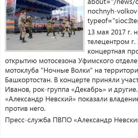
about="/news/o
nochnyh-volkov
typeof="sioc:I
13 мая 2017 г.
телецентром г.
концертная пр
открытию мотосезона Уфимского отделе
мотоклуба "Ночные Волки" на территор
Башкортостан. В концерте приняли учас
Иванов, рок-группа «Декабрь» и другие
«Александр Невский» показали владен
против него.
Пресс-служба ПВПО «Александр Невски