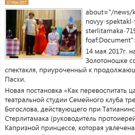
17 Мая 2017
about="/news/k
novyy-spektakl-
sterlitamaka-71
foaf:Document"
14 мая 2017г. н
Золотоношке со
спектакля, приуроченный к продолжаю
Пасхи.
Новая постановка «Как перевоспитать 
театральной студии Семейного клуба тр
Богослова, действующего при Татианин
Стерлитамака (руководитель протоиерей
Капризной принцессе, которая увлечен