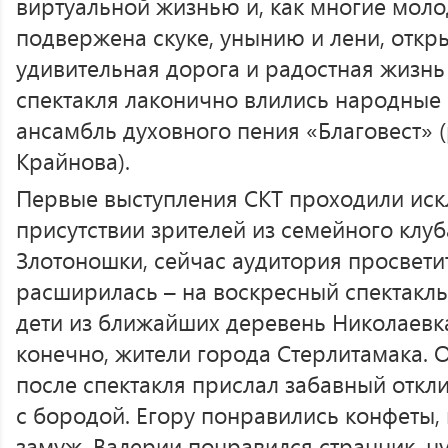
виртуальной жизнью и, как многие мол
подвержена скуке, унынию и лени, откр
удивительная дорога и радостная жизнь в
спектакля лаконично влились народные 
ансамбль духовного пения «Благовест» 
Крайнова).
Первые выступления СКТ проходили иск
присутствии зрителей из семейного клу
Злотоношки, сейчас аудитория просвети
расширилась – на воскресный спектакл
дети из ближайших деревень Николаевк
конечно, жители города Стерлитамака. 
после спектакля прислал забавный откл
с бородой. Егору понравились конфеты,
замуж. Валерии понравился странник, ну 