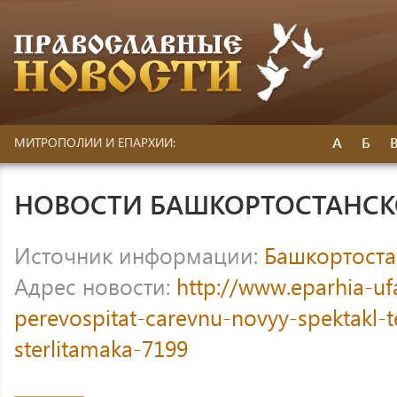
А
Б
МИТРОПОЛИИ И ЕПАРХИИ:
НОВОСТИ БАШКОРТОСТАНС
Источник информации:
Башкортоста
Адрес новости:
http://www.eparhia-uf
perevospitat-carevnu-novyy-spektakl-te
sterlitamaka-7199