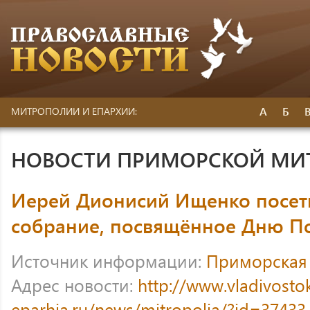
А
Б
МИТРОПОЛИИ И ЕПАРХИИ:
НОВОСТИ ПРИМОРСКОЙ МИ
Иерей Дионисий Ищенко посет
собрание, посвящённое Дню П
Источник информации:
Приморская
Адрес новости:
http://www.vladivosto
eparhia.ru/news/mitropolia/?id=37433