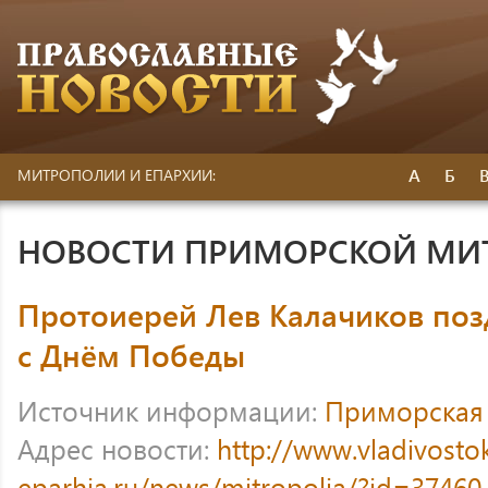
А
Б
МИТРОПОЛИИ И ЕПАРХИИ:
НОВОСТИ ПРИМОРСКОЙ МИ
Протоиерей Лев Калачиков по
с Днём Победы
Источник информации:
Приморская
Адрес новости:
http://www.vladivosto
eparhia.ru/news/mitropolia/?id=37460