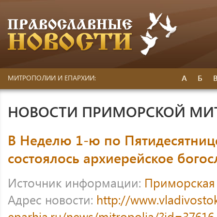
А
Б
МИТРОПОЛИИ И ЕПАРХИИ:
НОВОСТИ ПРИМОРСКОЙ МИ
В Неделю 1-ю по Пятидесятнице
состоялось архиерейское бого
Источник информации:
Приморская
Адрес новости:
http://www.vladivosto
eparhia.ru/news/mitropolia/?id=37616