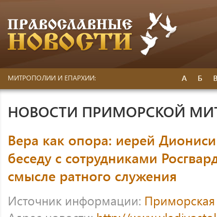
А
Б
МИТРОПОЛИИ И ЕПАРХИИ:
НОВОСТИ ПРИМОРСКОЙ МИ
Вера как опора: иерей Дионис
беседу с сотрудниками Росгвар
смысле ратного служения
Источник информации:
Приморская