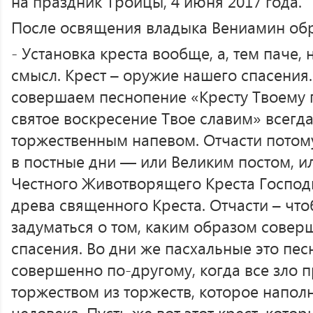
на праздник Троицы, 4 июня 2017 года.
После освящения владыка Вениамин обр
- Установка креста вообще, а, тем паче,
смысл. Крест – оружие нашего спасения
совершаем песнопение «Кресту Твоему 
святое воскресение Твое славим» всегд
торжественным напевом. Отчасти потому
в постные дни — или Великим постом, и
Честного Животворящего Креста Господн
древа священного Креста. Отчасти – что
задуматься о том, каким образом совер
спасения. Во дни же пасхальные это пес
совершенно по-другому, когда все зло 
торжеством из торжеств, которое напол
человека. Пусть же вот этот крест, кото