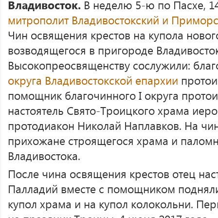
Владивосток.
В неделю 5-ю по Пасхе, 14
митрополит Владивостокский и Примор
Чин освящения крестов на купола новог
возводящегося в пригороде Владивосток
Высокопреосвященству сослужили: бла
округа Владивостокской епархии
протои
помощник благочинного I округа прото
настоятель Свято-Троицкого храма иеро
протодиакон Николай Наплавков. На чи
прихожане строящегося храма и паломн
Владивостока.
После чина освящения крестов отец нас
Палладий вместе с помощником подняли
купол храма и на купол колокольни. Пер