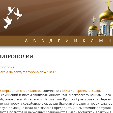
А
Б
В
Д
Е
И
Й
К
Л
М
Н
МИТРОПОЛИИ
трополия
parhia.ru/news/mitropolia/?id=21842
и церковных специалистов
совместно с
Миссионерским отделом
сочинений и писем святителя Иннокентия Московского Вениаминова
 Издательством Московской Патриархии Русской Православной Церкви
влении проекта содействие оказывали Якутская епархия и правительство
нсовую помощь оказал ряд якутских предприятий. Семитомник поступил
 центра подготовки церковных специалистов Владивостокской епархии в