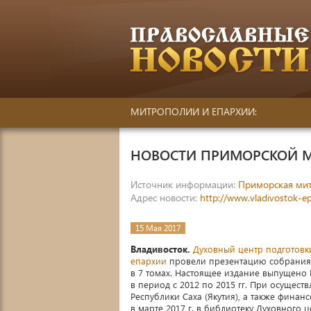
МИТРОПОЛИИ И ЕПАРХИИ:
НОВОСТИ ПРИМОРСКОЙ 
Источник информации:
Приморская ми
Адрес новости:
http://www.vladivostok-e
15 Мая 2017
Владивосток.
Духовный центр подготовк
епархии
провели презентацию собрания 
в 7 томах. Настоящее издание выпущено
в период с 2012 по 2015 гг. При осущест
Республики Саха (Якутия), а также фина
в марте 2017 г. в библиотеку Духовного