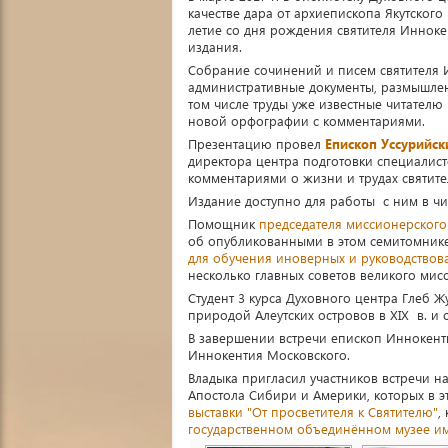
качестве дара от архиепископа Якутского 
летие со дня рождения святителя Инно
издания.
Собрание сочинений и писем святителя 
административные документы, размышлен
том числе труды уже известные читател
новой орфографии с комментариями.
Презентацию провел
Епископ Уссурийск
директора центра подготовки специалис
комментариями о жизни и трудах святит
Издание доступно для работы с ним в чит
Помощник
председателя миссионерского
об опубликованными в этом семитомнике 
для обучения иноверных и руководствов
несколько главных советов великого ми
Студент 3 курса Духовного центра Глеб 
природой Алеутских островов в XIX в. 
В завершении встречи епископ Иннокент
Иннокентия Московского.
Владыка пригласил участников встречи н
Апостола Сибири и Америки, которых в 
выставки "От просветителя к Святителю"
,
государственном объединённом музее им