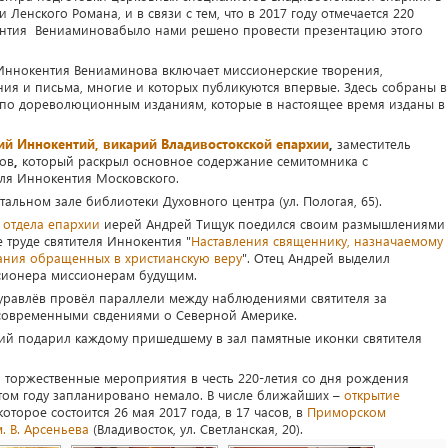
и Ленского Романа, и в связи с тем, что в 2017 году отмечается 220
кентия Вениаминовабыло нами решено провести презентацию этого
Иннокентия Вениаминова включает миссионерские творения,
ия и письма, многие и которых публикуются впервые. Здесь собраны в
ю по дореволюционным изданиям, которые в настоящее время изданы в
ий Иннокентий, викарий Владивостокской епархии
,
заместитель
тов
,
который раскрыл основное содержание семитомника с
еля Иннокентия Московского.
альном зале библиотеки Духовного центра (ул. Пологая, 65).
 отдела епархии
иерей Андрей Тищук поедился своим размышлениями
труде святителя Иннокентия "
Наставления священнику, назначаемому
ания обращенных в христианскую веру
". Отец Андрей выделил
ссионера миссионерам будущим.
Журавлёв провёл параллели между наблюдениями святителя за
и современными свдениями о Северной Америке.
ий подарил каждому пришедшему в зал памятные иконки святителя
а торжественные мероприятия в честь 220-летия со дня рождения
этом году запланировано немало. В числе ближайших –
открытие
 которое состоится 26 мая 2017 года, в 17 часов, в
Приморском
. В. Арсеньева
(Владивосток, ул. Светланская, 20).