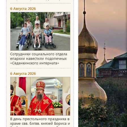
6 Августа 2026
Сотрудники социального отдела
епархии навестили подопечных
«Седанкинского интерната»
6 Августа 2026
В день престольного праздника в
храме свв. блгвв. князей Бориса и