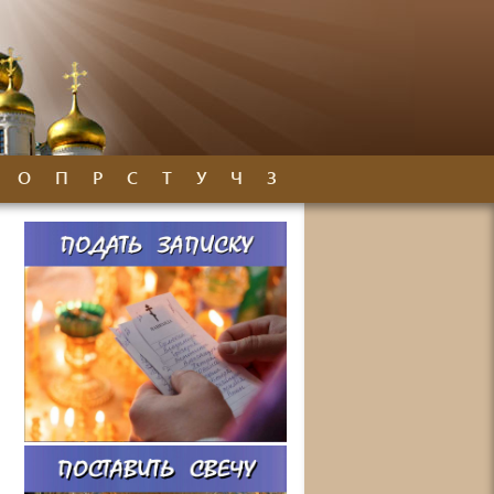
О
П
Р
С
Т
У
Ч
З