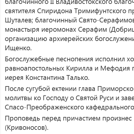
благочинного II Владивостокского благо
святителя Спиридона Тримифунтского п
Шуталев; благочинный Свято-Серафимо
монастыря иеромонах Серафим (Добрицк
организацию архиерейских богослужен
Ищенко.
Богослужебные песнопения исполнил хо
равноапостольных Кирилла и Мефодия 
иерея Константина Талько.
После сугубой ектении глава Приморск
молитвы ко Господу о Святой Руси и за
Спасо-Преображенского кафедрального 
Проповедь перед причастием произнес 
(Кривоносов).