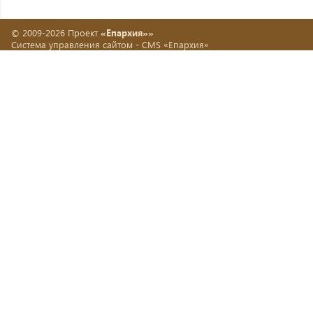
© 2009-2026 Проект
«Епархия»»
Система управления сайтом -
CMS «Епархия»