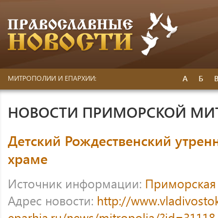
А
Б
МИТРОПОЛИИ И ЕПАРХИИ:
НОВОСТИ ПРИМОРСКОЙ МИ
Детский Рождественский утрен
храме
Источник информации:
Приморская
Адрес новости:
http://www.vladivosto
eparhia.ru/news/mitropolia/?id=31118