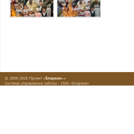
© 2009-2026 Проект
«Епархия»»
Система управления сайтом -
CMS «Епархия»