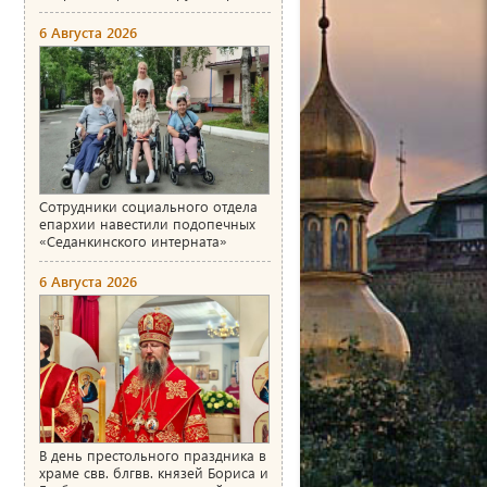
6 Августа 2026
Сотрудники социального отдела
епархии навестили подопечных
«Седанкинского интерната»
6 Августа 2026
В день престольного праздника в
храме свв. блгвв. князей Бориса и