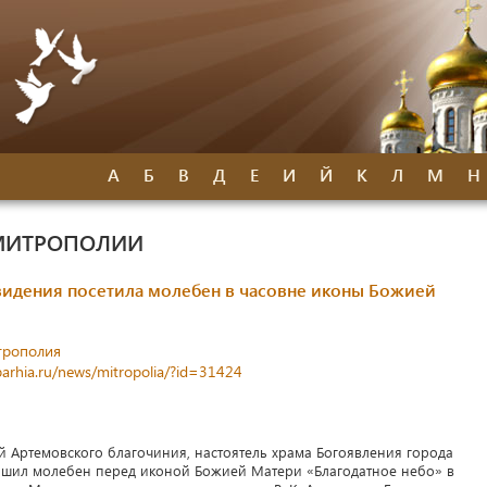
А
Б
В
Д
Е
И
Й
К
Л
М
Н
МИТРОПОЛИИ
видения посетила молебен в часовне иконы Божией
трополия
parhia.ru/news/mitropolia/?id=31424
ый Артемовского благочиния, настоятель храма Богоявления города
ршил молебен перед иконой Божией Матери «Благодатное небо» в