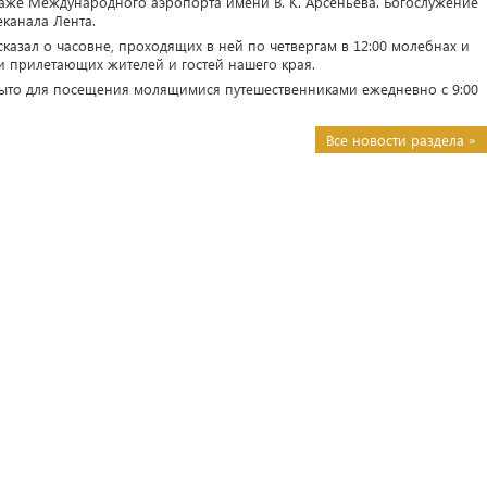
этаже Международного аэропорта имени В. К. Арсеньева. Богослужение
еканала Лента.
азал о часовне, проходящих в ней по четвергам в 12:00 молебнах и
и прилетающих жителей и гостей нашего края.
ыто для посещения молящимися путешественниками ежедневно с 9:00
Все новости раздела »