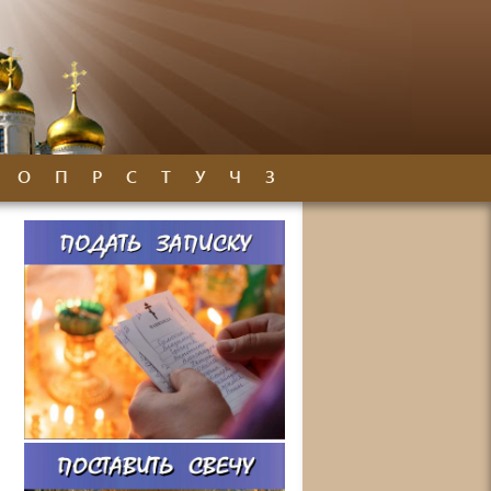
О
П
Р
С
Т
У
Ч
З