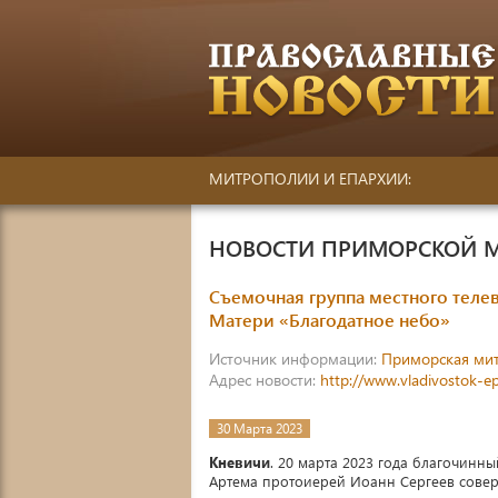
МИТРОПОЛИИ И ЕПАРХИИ:
НОВОСТИ ПРИМОРСКОЙ 
Cъемочная группа местного теле
Матери «Благодатное небо»
Источник информации:
Приморская ми
Адрес новости:
http://www.vladivostok-e
30 Марта 2023
Кневичи
. 20 марта 2023 года благочинн
Артема протоиерей Иоанн Сергеев сове