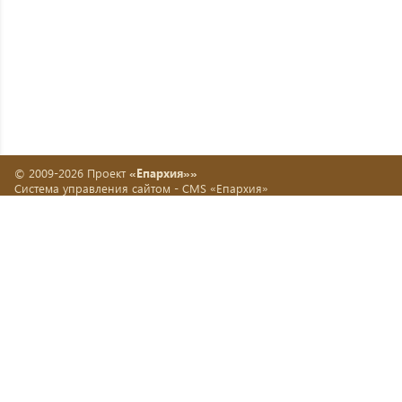
© 2009-2026 Проект
«Епархия»»
Система управления сайтом -
CMS «Епархия»