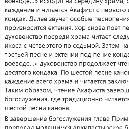
воеводе…» исходит на середину храма, 
каждение и читается Акафист с первого 
кондак. Далее звучат особые песнопени
произносится ектения, хор снова поет п
духовенство посреди храма читает сле
икоса с четвертого по седьмой. Затем на
третьей песне и ектении под пение кон
воеводе…» духовенство продолжает чтен
десятого кондака. По шестой песне кан
каждение всего храма и читается заключ
Таким образом, чтение Акафиста заверш
богослужения, где традиционно читаетс
шестой песни канона.
В завершение богослужения глава При
преподал молящимся архипастырское б