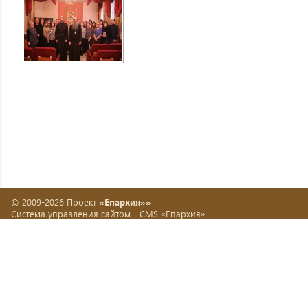
© 2009-2026 Проект
«Епархия»»
Система управления сайтом -
CMS «Епархия»