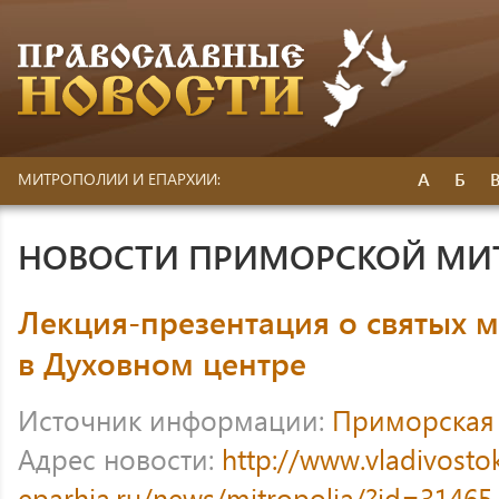
А
Б
МИТРОПОЛИИ И ЕПАРХИИ:
НОВОСТИ ПРИМОРСКОЙ МИ
Лекция-презентация о святых 
в Духовном центре
Источник информации:
Приморская
Адрес новости:
http://www.vladivosto
eparhia.ru/news/mitropolia/?id=31465