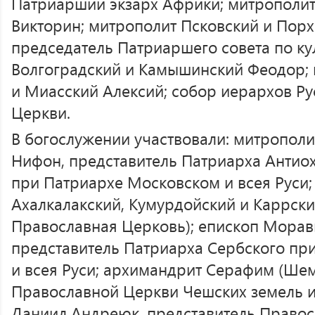
Патриарший экзарх Африки; митрополит
Викторин; митрополит Псковский и Порх
председатель Патриаршего совета по ку
Волгоградский и Камышинский Феодор;
и Миасский Алексий; собор иерархов Р
Церкви.
В богослужении участвовали: митропол
Нифон, представитель Патриарха Антиох
при Патриархе Московском и всея Руси;
Ахалкалакский, Кумурдойский и Каррски
Православная Церковь); епископ Морав
представитель Патриарха Сербского пр
и всея Руси; архимандрит Серафим (Шем
Православной Церкви Чешских земель и
Даниил Андреюк, представитель Правос