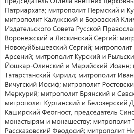
председатель Отдела внешних церковны
Патриархата; митрополит Пермский и К
митрополит Калужский и Боровский Кли
Издательского Совета Русской Правосл
Воронежский и Лискинский Сергий; мит
Новокуйбышевский Сергий; митрополит 
Арсений; митрополит Курский и Рыльски
Йошкар-Олинский и Марийский Иоанн; 
Татарстанский Кирилл; митрополит Иван
Вичугский Иосиф; митрополит Ростовск
Меркурий; митрополит Брянский и Севс
митрополит Курганский и Белозерский 
Каширский Феогност, председатель Сино
монастырям и монашеству; митрополит 
Рассказовский Феодосий; митрополит Н