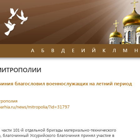
А
Б
В
Д
Е
И
Й
К
Л
М
Н
МИТРОПОЛИИ
чиния благословил военнослужащих на летний период
трополия
parhia.ru/news/mitropolia/?id=31797
 части 101-й отдельной бригады материально-технического
, благочинный Уссурийского благочиния принял участие в