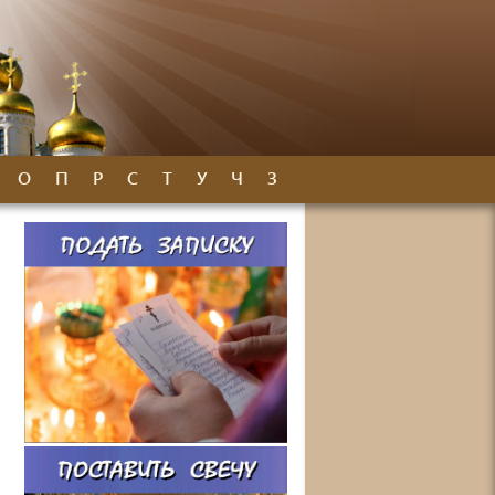
О
П
Р
С
Т
У
Ч
З