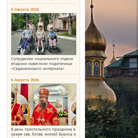
6 Августа 2026
Сотрудники социального отдела
епархии навестили подопечных
«Седанкинского интерната»
6 Августа 2026
В день престольного праздника в
храме свв. блгвв. князей Бориса и