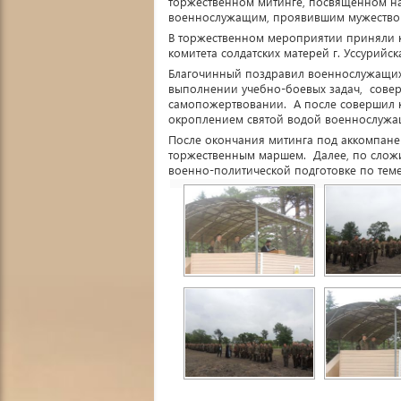
торжественном митинге, посвященном на
военнослужащим, проявившим мужество 
В торжественном мероприятии приняли к
комитета солдатских матерей г. Уссурийск
Благочинный поздравил военнослужащих
выполнении учебно-боевых задач, соверш
самопожертвовании. А после совершил к
окроплением святой водой военнослужа
После окончания митинга под аккомпане
торжественным маршем. Далее, по слож
военно-политической подготовке по тем