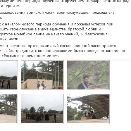
чалу летнего периода обучения, с вручением государственных наград
и героизм.
омандования воинской части, военнослужащие, председатель
а.
 с началом нового периода обучения и пожелал успехов при
ать своё служение в духе единства, братской любви и
раткое молебное пение на начало учений, и благословил
щих части.
мент военного оркестра личный состав воинской части прошел
ившейся традиции, с военнослужащими было проведено занятие по
е «Россия в современном мире».