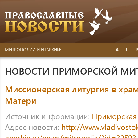
А
Б
МИТРОПОЛИИ И ЕПАРХИИ:
НОВОСТИ ПРИМОРСКОЙ МИ
Миссионерская литургия в хра
Матери
Источник информации:
Приморская
Адрес новости:
http://www.vladivosto
eparhia.ru/news/mitropolia/?id=32593