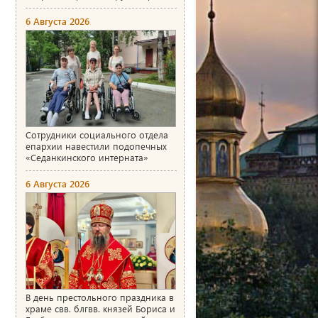
6 Августа 2026
Сотрудники социального отдела
епархии навестили подопечных
«Седанкинского интерната»
6 Августа 2026
В день престольного праздника в
храме свв. блгвв. князей Бориса и