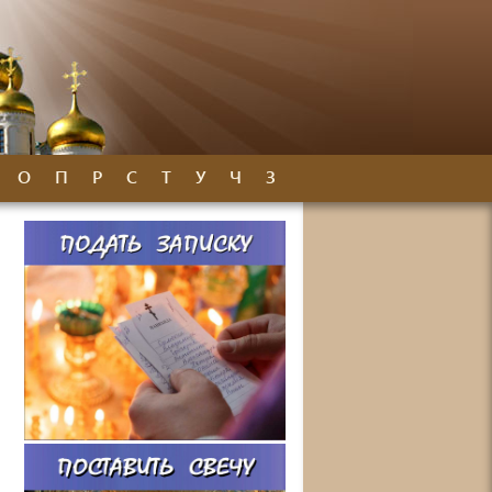
О
П
Р
С
Т
У
Ч
З