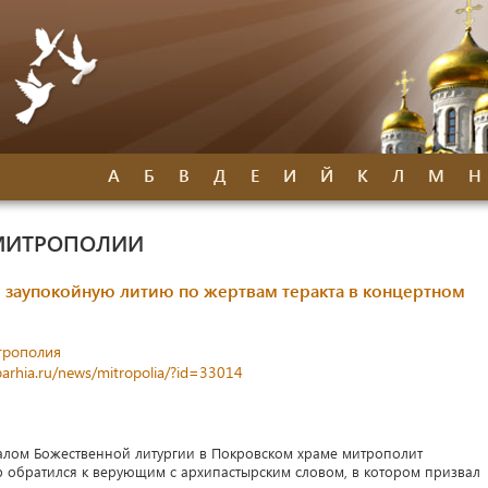
А
Б
В
Д
Е
И
Й
К
Л
М
Н
МИТРОПОЛИИ
заупокойную литию по жертвам теракта в концертном
трополия
parhia.ru/news/mitropolia/?id=33014
чалом Божественной литургии в Покровском храме митрополит
 обратился к верующим с архипастырским словом, в котором призвал