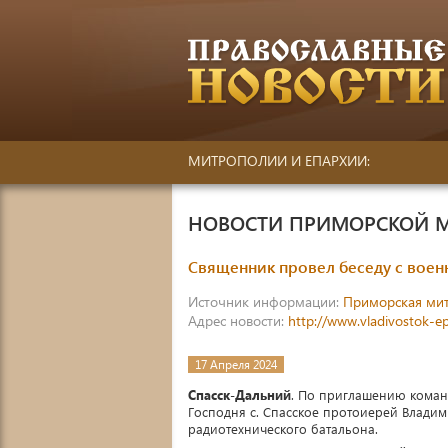
МИТРОПОЛИИ И ЕПАРХИИ:
НОВОСТИ ПРИМОРСКОЙ 
Священник провел беседу с вое
Источник информации:
Приморская ми
Адрес новости:
http://www.vladivostok-e
17 Апреля 2024
Спасск-Дальний
. По приглашению коман
Господня с. Спасское протоиерей Влади
радиотехнического батальона.