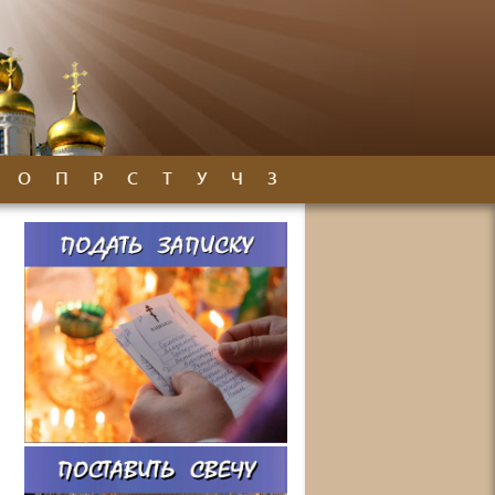
О
П
Р
С
Т
У
Ч
З