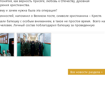
онятия, как верность присяге, любовь к Отечеству, духовная
зрения христианства.
ему и зачем нужна была эта операция?
енностей, напомнил о Великом посте, символе христианина – Кресте.
шали батюшку с особым вниманием, в такое не простое время. Всего на
и человек. Личный состав поблагодарил батюшку за проведенную
Все новости раздела »