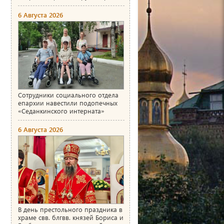
6 Августа 2026
Сотрудники социального отдела
епархии навестили подопечных
«Седанкинского интерната»
6 Августа 2026
В день престольного праздника в
храме свв. блгвв. князей Бориса и