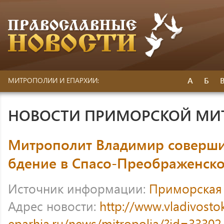
А
Б
МИТРОПОЛИИ И ЕПАРХИИ:
НОВОСТИ ПРИМОРСКОЙ МИ
Митрополит Владимир соверш
бдение в Спасо-Преображенск
Источник информации:
Приморская
Адрес новости:
http://www.vladivosto
eparhia.ru/news/mitropolia/?id=33302