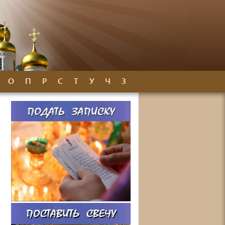
О
П
Р
С
Т
У
Ч
З