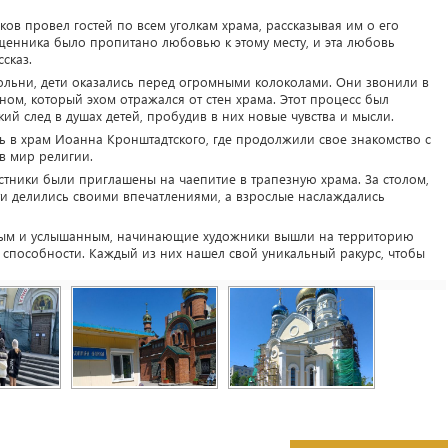
в провел гостей по всем уголкам храма, рассказывая им о его
ященника было пропитано любовью к этому месту, и эта любовь
сказ.
ольни, дети оказались перед огромными колоколами. Они звонили в
ном, который эхом отражался от стен храма. Этот процесс был
ий след в душах детей, пробудив в них новые чувства и мысли.
 в храм Иоанна Кронштадтского, где продолжили свое знакомство с
в мир религии.
астники были приглашены на чаепитие в трапезную храма. За столом,
ти делились своими впечатлениями, а взрослые наслаждались
ным и услышанным, начинающие художники вышли на территорию
 способности. Каждый из них нашел свой уникальный ракурс, чтобы