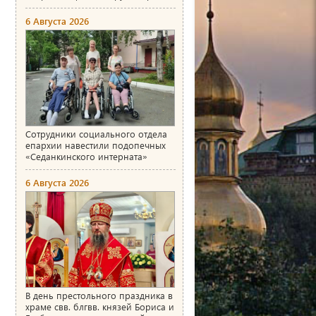
6 Августа 2026
Сотрудники социального отдела
епархии навестили подопечных
«Седанкинского интерната»
6 Августа 2026
В день престольного праздника в
храме свв. блгвв. князей Бориса и