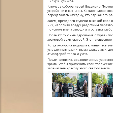
присутствующих.
Ключарь собора иерей Владимир Плотнико
устройстве и святынях. Каждое слово св
передавалась каждому, кто слушал его рас
Затем, преодолев ступени высокой колок
них, наполняя воздух радостным перезво
поистине впечатляющим и оставил глубок
После этого юные дарования отправились
храмовой архитектурой. Это путешествие 
Когда экскурсия подошла к концу, все уч
уставленным различными сладостями, де
атмосферой тепла и уюта.
После чаепития, вдохновленные увиден
храма, чтобы применить свои творческие
запечатлеть красоту этого святого места.