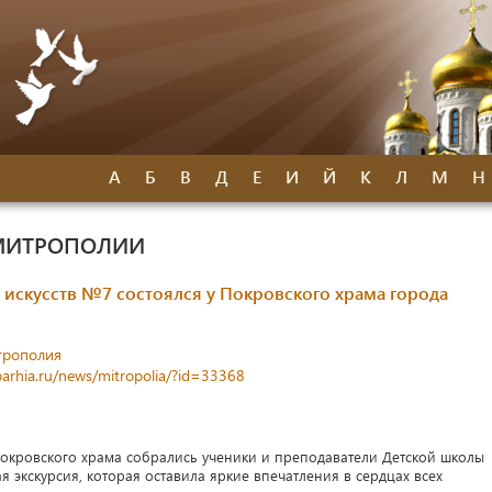
А
Б
В
Д
Е
И
Й
К
Л
М
Н
МИТРОПОЛИИ
искусств №7 состоялся у Покровского храма города
трополия
parhia.ru/news/mitropolia/?id=33368
х Покровского храма собрались ученики и преподаватели Детской школы
 экскурсия, которая оставила яркие впечатления в сердцах всех