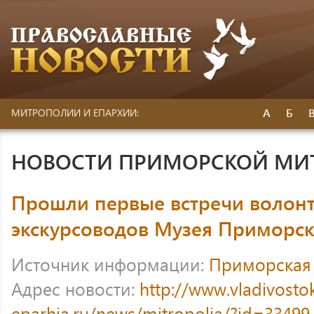
А
Б
МИТРОПОЛИИ И ЕПАРХИИ:
НОВОСТИ ПРИМОРСКОЙ МИ
Прошли первые встречи волон
экскурсоводов Музея Приморс
Источник информации:
Приморская
Адрес новости:
http://www.vladivosto
eparhia.ru/news/mitropolia/?id=33499