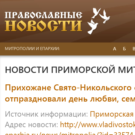
А
Б
МИТРОПОЛИИ И ЕПАРХИИ:
НОВОСТИ ПРИМОРСКОЙ МИ
Прихожане Свято-Никольского
отпраздновали день любви, сем
Источник информации:
Приморская
Адрес новости:
http://www.vladivosto
eparhia.ru/news/mitropolia/?id=33574